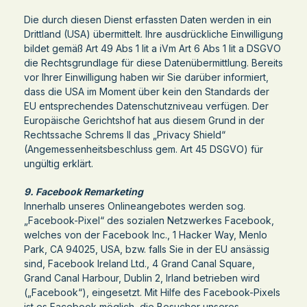
Die durch diesen Dienst erfassten Daten werden in ein
Drittland (USA) übermittelt. Ihre ausdrückliche Einwilligung
bildet gemäß Art 49 Abs 1 lit a iVm Art 6 Abs 1 lit a DSGVO
die Rechtsgrundlage für diese Datenübermittlung. Bereits
vor Ihrer Einwilligung haben wir Sie darüber informiert,
dass die USA im Moment über kein den Standards der
EU entsprechendes Datenschutzniveau verfügen. Der
Europäische Gerichtshof hat aus diesem Grund in der
Rechtssache Schrems II das „Privacy Shield“
(Angemessenheitsbeschluss gem. Art 45 DSGVO) für
ungültig erklärt.
9. Facebook Remarketing
Innerhalb unseres Onlineangebotes werden sog.
„Facebook-Pixel“ des sozialen Netzwerkes Facebook,
welches von der Facebook Inc., 1 Hacker Way, Menlo
Park, CA 94025, USA, bzw. falls Sie in der EU ansässig
sind, Facebook Ireland Ltd., 4 Grand Canal Square,
Grand Canal Harbour, Dublin 2, Irland betrieben wird
(„Facebook“), eingesetzt. Mit Hilfe des Facebook-Pixels
ist es Facebook möglich, die Besucher unseres