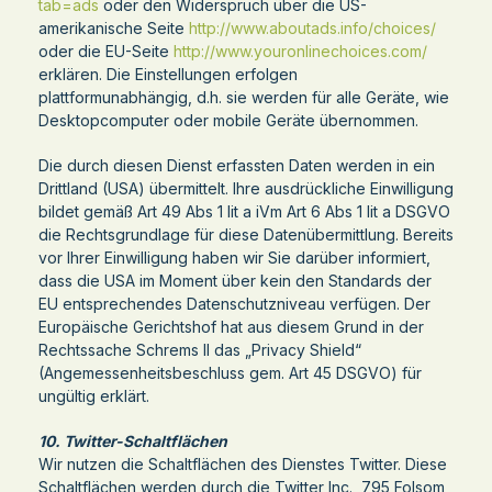
tab=ads
oder den Widerspruch über die US-
amerikanische Seite
http://www.aboutads.info/choices/
oder die EU-Seite
http://www.youronlinechoices.com/
erklären. Die Einstellungen erfolgen
plattformunabhängig, d.h. sie werden für alle Geräte, wie
Desktopcomputer oder mobile Geräte übernommen.
Die durch diesen Dienst erfassten Daten werden in ein
Drittland (USA) übermittelt. Ihre ausdrückliche Einwilligung
bildet gemäß Art 49 Abs 1 lit a iVm Art 6 Abs 1 lit a DSGVO
die Rechtsgrundlage für diese Datenübermittlung. Bereits
vor Ihrer Einwilligung haben wir Sie darüber informiert,
dass die USA im Moment über kein den Standards der
EU entsprechendes Datenschutzniveau verfügen. Der
Europäische Gerichtshof hat aus diesem Grund in der
Rechtssache Schrems II das „Privacy Shield“
(Angemessenheitsbeschluss gem. Art 45 DSGVO) für
ungültig erklärt.
10. Twitter-Schaltflächen
Wir nutzen die Schaltflächen des Dienstes Twitter. Diese
Schaltflächen werden durch die Twitter Inc., 795 Folsom