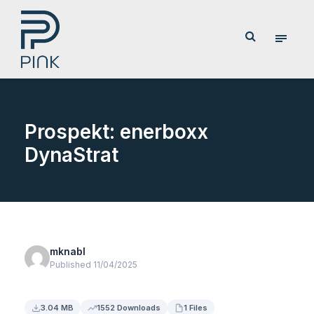
Prospekt: enerboxx
DynaStrat
mknabl
Published 11/04/2025
3.04 MB
1552 Downloads
1 Files