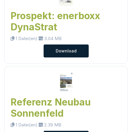
Prospekt: enerboxx
DynaStrat
1 Datei(en)
3.04 MB
Download
Referenz Neubau
Sonnenfeld
1 Datei(en)
2.39 MB