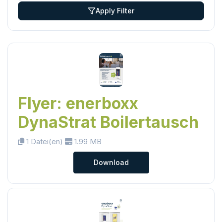
Apply Filter
Flyer: enerboxx
DynaStrat Boilertausch
1 Datei(en)
1.99 MB
Download