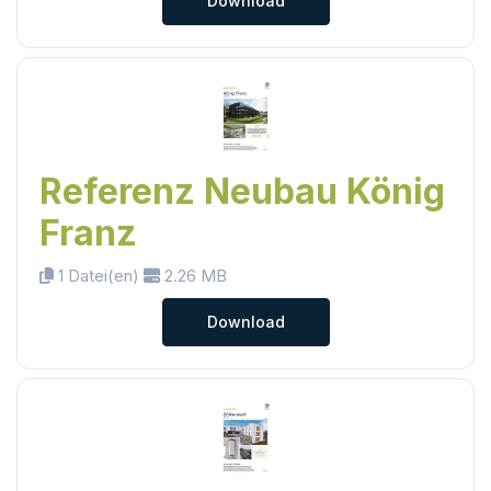
Download
Referenz Neubau König
Franz
1 Datei(en)
2.26 MB
Download