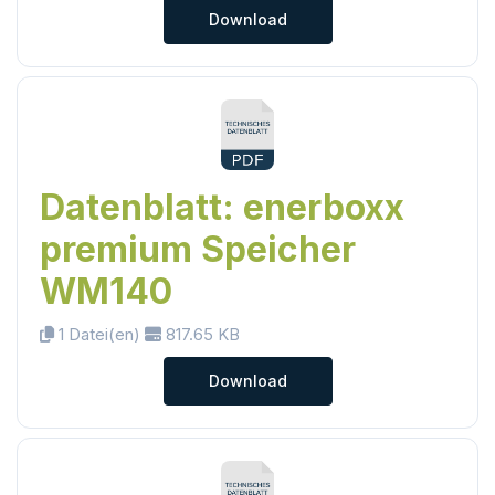
Download
Datenblatt: enerboxx
premium Speicher
WM140
1 Datei(en)
817.65 KB
Download