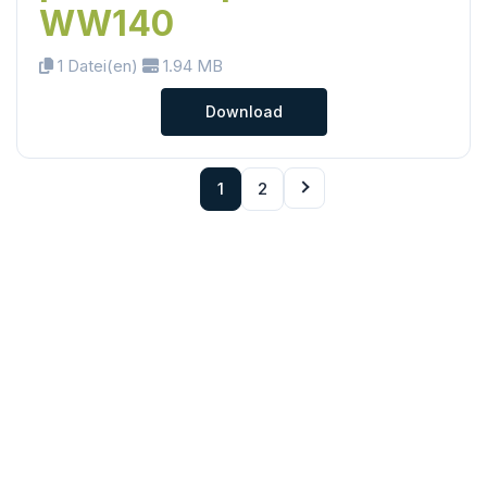
WW140
1 Datei(en)
1.94 MB
Download
1
2