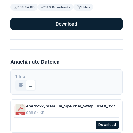
988.84 KB
829 Downloads
1 Files
Download
Angehängte Dateien
1 file
enerboxx_premium_Speicher_WWplus140_02700102-V5_TDB_1374-02.pdf
988.84 KB
Download